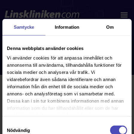
Samtycke
Information
Om
Denna webbplats använder cookies
Vi använder cookies för att anpassa innehållet och
annonserna till användarna, tillhandahålla funktioner för
sociala medier och analysera vår trafik. Vi
vidarebefordrar även sådana identifierare och annan
En serviceklinik i ögats
information från din enhet till de sociala medier och
annons- och analysföretag som vi samarbetar med.
tjänst
Dessa kan i sin tur kombinera informationen med annan
information som du har tillhandahållit eller som de har
Linskliniken är en toppmodern klinik som ligger mitt på
samlat in när du har använt deras tjänster.
Östermalm och drivs av legitimerade optikern Birgitta
Samtyckesval
Koller. Här kan man allt om linser som är värt att veta.
Nödvändig