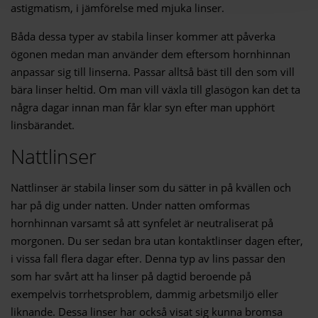
astigmatism, i jämförelse med mjuka linser.
Båda dessa typer av stabila linser kommer att påverka
ögonen medan man använder dem eftersom hornhinnan
anpassar sig till linserna. Passar alltså bäst till den som vill
bära linser heltid. Om man vill växla till glasögon kan det ta
några dagar innan man får klar syn efter man upphört
linsbärandet.
Nattlinser
Nattlinser är stabila linser som du sätter in på kvällen och
har på dig under natten. Under natten omformas
hornhinnan varsamt så att synfelet är neutraliserat på
morgonen. Du ser sedan bra utan kontaktlinser dagen efter,
i vissa fall flera dagar efter. Denna typ av lins passar den
som har svårt att ha linser på dagtid beroende på
exempelvis torrhetsproblem, dammig arbetsmiljö eller
liknande. Dessa linser har också visat sig kunna bromsa