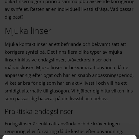
olika linserna gör i princip samma jobb avseende korrigering
av synfelet. Resten är en individuell livsstilsfråga. Vad passar
dig bäst?
Mjuka linser
Mjuka kontaktlinser är ett befriande och bekvämt sätt att
korrigera synfel på. Det finns flera olika typer av mjuka
linser inklusive endagslinser, tvåveckorslinser och
månadslinser. Mjuka linser är bekväma att använda då de
anpassar sig efter ögat och har en snabb anpassningsperiod,
vilket är bra för dig som har en aktiv livsstil och vill ha ett
smidigt alternativ till glasögon. Vi hjälper dig hitta vilken lins
som passar dig baserat på din livsstil och behov.
Praktiska endagslinser
Endagslinser är enkla att använda och de kräver ingen
rengöring eller förvaring då de kastas efter användning.