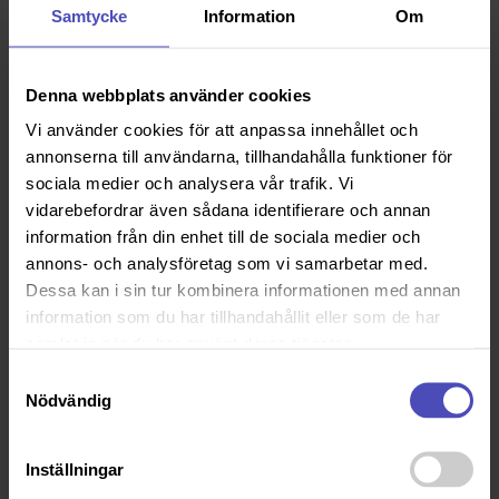
Eftersom linserna kasseras efter användning är de extra
Samtycke
Information
Om
hygieniska och praktiska då de inte kräver något underhåll.
Endagslinser lämpar sig särskilt till de som använder linser
sporadiskt och kan då vara ett kostnadseffektivt alternativ i
Denna webbplats använder cookies
stället för exempelvis månadslinser.
Vi använder cookies för att anpassa innehållet och
Månadslinser för regelbunden
annonserna till användarna, tillhandahålla funktioner för
användning
sociala medier och analysera vår trafik. Vi
vidarebefordrar även sådana identifierare och annan
Månadslinser byter man ut en gång i månaden och rengör
information från din enhet till de sociala medier och
varje dag efter användning med hjälp av linsvätska.
annons- och analysföretag som vi samarbetar med.
Månadslinser är oftast det mest ekonomiska valet för de
Dessa kan i sin tur kombinera informationen med annan
som använder linser regelbundet. Oavsett vilken typ av
information som du har tillhandahållit eller som de har
linser du väljer är noggrann rengöring och skötsel
samlat in när du har använt deras tjänster.
avgörande för att upprätthålla en god ögonhälsa.
Samtyckesval
Nödvändig
Stabila linser
Stabila linser passar dig som har väldigt torra ögon, hög
Inställningar
astigmatism eller kerotokonus. De ger en bra synskärpa och