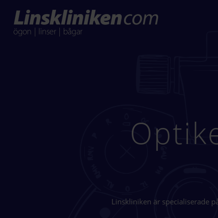
Optik
Linskliniken är specialiserade p