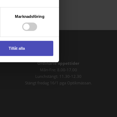
ästa lösningen för dig.
Marknadsföring
Tillåt alla
Ordinarie öppettider
Mån-Fre: 8.00-17.00
Lunchstängt: 11.30-12.30
Stängt fredag 16/1 pga Optikmässan.