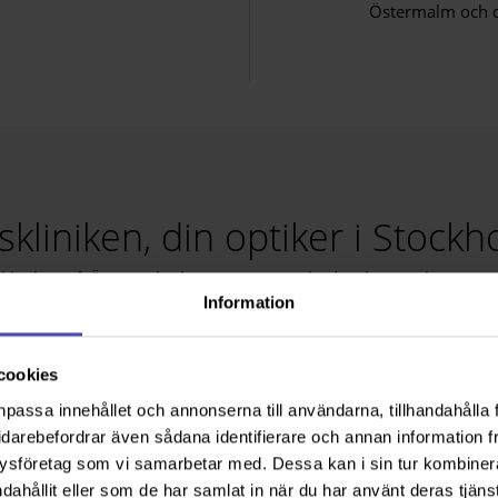
Östermalm och dr
skliniken, din optiker i Stock
kliniken på Östermalm har vi ett stort utbud av linser, glasögon 
Information
namnet avslöjar, specialiserat sig på linser. Det finns ett brett s
er som korrigerar de flesta sorters synfel samt speciallinser. I vårt
cookies
l månadslinser samt stabila (hårda) linser, nattlinser (Ortho-K), lin
linser för keratokonus.
npassa innehållet och annonserna till användarna, tillhandahålla 
idarebefordrar även sådana identifierare och annan information frå
til, dina fritidsintressen och ditt arbete hjälper vi dig att hitta l
ysföretag som vi samarbetar med. Dessa kan i sin tur kombine
luggar du, arbetar du, sitter du mycket vid datorn, har du ett ans
dahållit eller som de har samlat in när du har använt deras tjänst