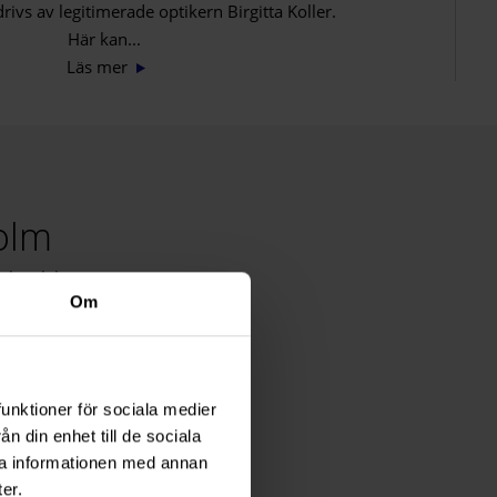
ivs av legitimerade optikern Birgitta Koller.
Här kan...
Läs mer
holm
och solglasögon.
Om
pektra av linser och på
 sortiment hittar du allt
ser för torra ögon och
funktioner för sociala medier
n din enhet till de sociala
inser och glasögon som
ra informationen med annan
trängande kroppsarbete,
er.