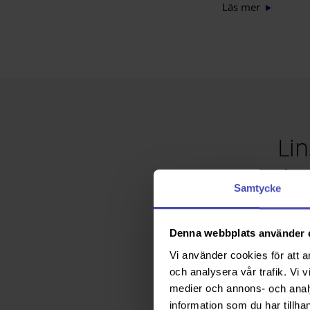
Läs mer
Lin
Hos oss på Lins
Samtycke
Våra optiker har, som 
Linskliniken har vi lins
Denna webbplats använder 
från endagslinser til
Vi använder cookies för att a
och analysera vår trafik. Vi v
Beroende på din livss
medier och annons- och anal
passar bäst för dig. P
information som du har tillhan