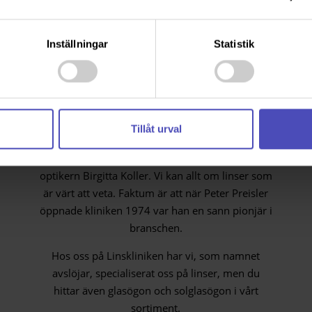
ller mestadels inomhus? Berätta, så hjälps vi åt för att hitta den b
Inställningar
Statistik
En serviceklinik i
ögats tjänst
Tillåt urval
Linskliniken är en toppmodern klinik som ligger
på Östermalm och drivs av legitimerade
optikern Birgitta Koller. Vi kan allt om linser som
är värt att veta. Faktum är att när Peter Preisler
öppnade kliniken 1974 var han en sann pionjär i
branschen.
Hos oss på Linskliniken har vi, som namnet
avslöjar, specialiserat oss på linser, men du
hittar även glasögon och solglasögon i vårt
sortiment.