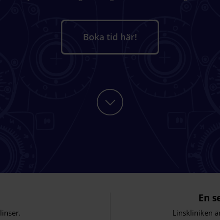
Boka tid här!
En s
inser.
Linskliniken ä