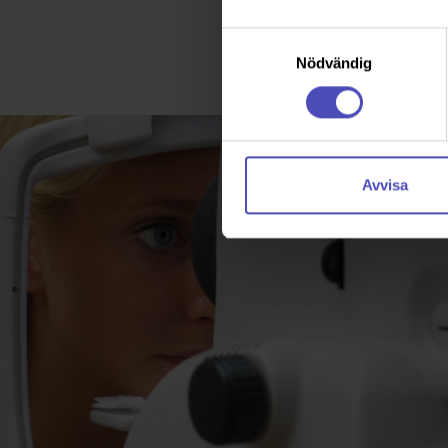
vistas du ute mycket e
Samtyckesval
Nödvändig
Avvisa